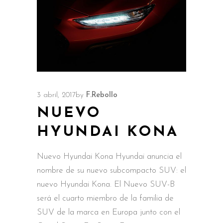
3 abril, 2017
by
F.Rebollo
NUEVO
HYUNDAI KONA
Nuevo Hyundai Kona Hyundai anuncia el
nombre de su nuevo subcompacto SUV: el
nuevo Hyundai Kona. El Nuevo SUV-B
será el cuarto miembro de la familia de
SUV de la marca en Europa junto con el