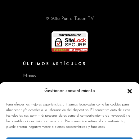
© 2018 Punta Tacon TV
ÚLTIMOS ARTÍCULOS
Maxus
Workshop BMW Neue Klasse
Gestionar consentimiento
GAC AION V
Para ofrecer las mejores experiencias, utilizamos tecnologías como las cookies para
almacenar y/o acceder a la información del dispositivo. El consentimiento de estas
Kia EV2 y Kia Seltos
tecnologías nos permitirá procesar datos como el comportamiento de navegación o
las identificaciones únicas en este sitio. No consentir o retirar el consentimiento,
Skoda Octavia RS
puede afectar negativamente a ciertas características y funciones.