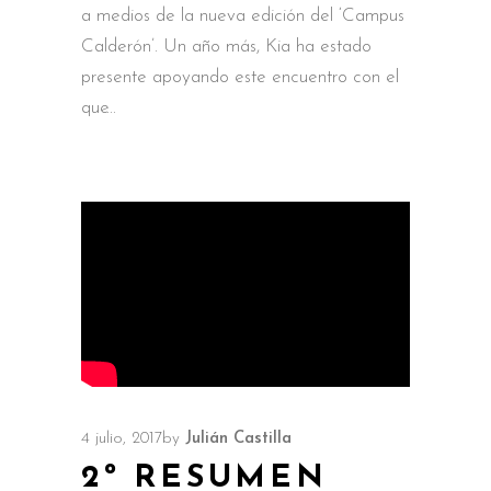
a medios de la nueva edición del ‘Campus
Calderón’. Un año más, Kia ha estado
presente apoyando este encuentro con el
que
4 julio, 2017
by
Julián Castilla
2º RESUMEN