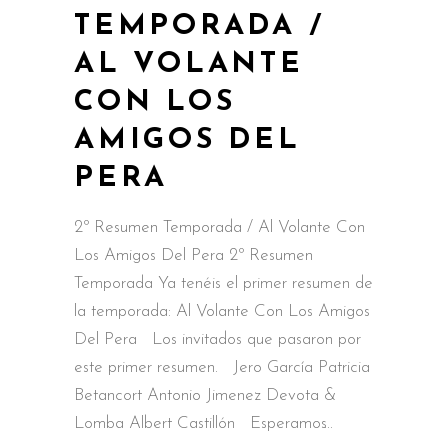
TEMPORADA /
AL VOLANTE
CON LOS
AMIGOS DEL
PERA
2º Resumen Temporada / Al Volante Con
Los Amigos Del Pera 2º Resumen
Temporada Ya tenéis el primer resumen de
la temporada: Al Volante Con Los Amigos
Del Pera Los invitados que pasaron por
este primer resumen. Jero García Patricia
Betancort Antonio Jimenez Devota &
Lomba Albert Castillón Esperamos