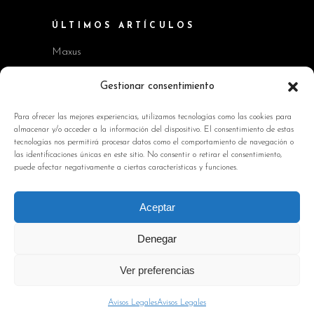
ÚLTIMOS ARTÍCULOS
Maxus
Workshop BMW Neue Klasse
Gestionar consentimiento
GAC AION V
Para ofrecer las mejores experiencias, utilizamos tecnologías como las cookies para
almacenar y/o acceder a la información del dispositivo. El consentimiento de estas
Kia EV2 y Kia Seltos
tecnologías nos permitirá procesar datos como el comportamiento de navegación o
las identificaciones únicas en este sitio. No consentir o retirar el consentimiento,
Skoda Octavia RS
puede afectar negativamente a ciertas características y funciones.
INFORMACIÓN DE INTERÉS
Aceptar
Política de Cookies
Denegar
Avisos Legales
Ver preferencias
Política de privacidad
Contacto
Avisos Legales
Avisos Legales