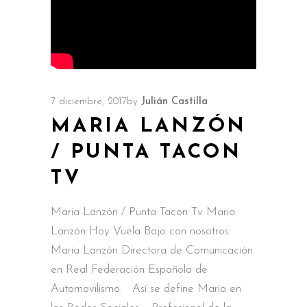
7 diciembre, 2017
by
Julián Castilla
MARIA LANZÓN
/ PUNTA TACON
TV
Maria Lanzón / Punta Tacon Tv Maria
Lanzón Hoy Vuela Bajo con nosotros:
Maria Lanzón Directora de Comunicación
en Real Federación Española de
Automovilismo. Así se define Maria en