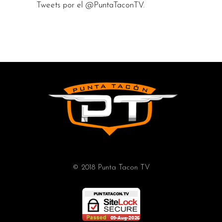
Tweets por el @PuntaTaconTV.
© 2018 Punta Tacon TV