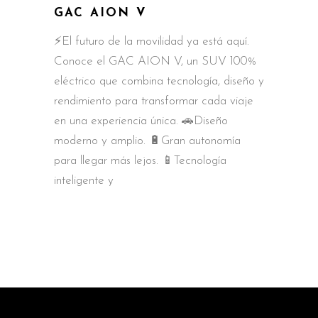
GAC AION V
⚡️El futuro de la movilidad ya está aquí.
Conoce el GAC AION V, un SUV 100%
eléctrico que combina tecnología, diseño y
rendimiento para transformar cada viaje
en una experiencia única. 🚗Diseño
moderno y amplio. 🔋Gran autonomía
para llegar más lejos. 📱Tecnología
inteligente y