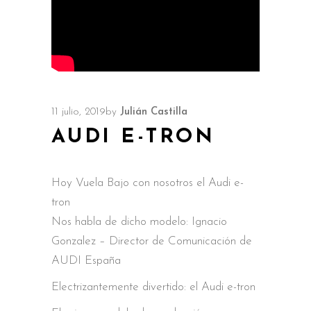
11 julio, 2019
by
Julián Castilla
AUDI E-TRON
Hoy Vuela Bajo con nosotros el Audi e-
tron
Nos habla de dicho modelo: Ignacio
Gonzalez – Director de Comunicación de
AUDI España
Electrizantemente divertido: el Audi e-tron