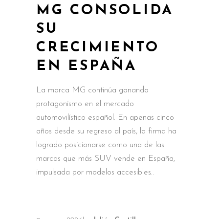
MG CONSOLIDA
SU
CRECIMIENTO
EN ESPAÑA
La marca MG continúa ganando
protagonismo en el mercado
automovilístico español. En apenas cinco
años desde su regreso al país, la firma ha
logrado posicionarse como una de las
marcas que más SUV vende en España,
impulsada por modelos accesibles