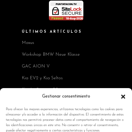
ÚLTIMOS ARTÍCULOS
Maxus
Workshop BMW Neue Klasse
GAC AION V
Kia EV2 y Kia Seltos
Skoda Octavia RS
Gestionar consentimiento
INFORMACIÓN DE INTERÉS
Para ofrecer las mejores experiencias, utilizamos tecnologías como las cookies para
almacenar y/o acceder a la información del dispositivo. El consentimiento de estas
Política de Cookies
tecnologías nos permitirá procesar datos como el comportamiento de navegación o
las identificaciones únicas en este sitio. No consentir o retirar el consentimiento,
Avisos Legales
puede afectar negativamente a ciertas características y funciones.