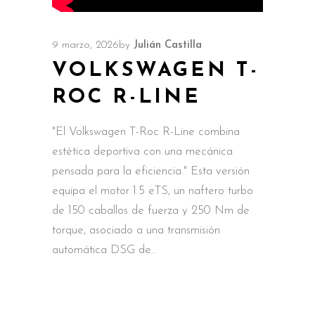
9 marzo, 2026
by
Julián Castilla
VOLKSWAGEN T-
ROC R-LINE
"El Volkswagen T-Roc R-Line combina
estética deportiva con una mecánica
pensada para la eficiencia." Esta versión
equipa el motor 1.5 eTS, un naftero turbo
de 150 caballos de fuerza y 250 Nm de
torque, asociado a una transmisión
automática DSG de