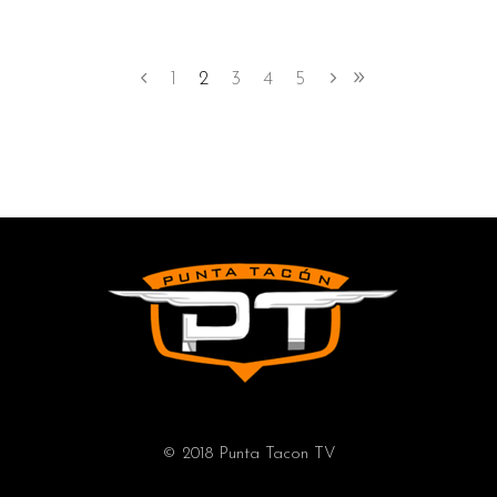
1
2
3
4
5
© 2018 Punta Tacon TV