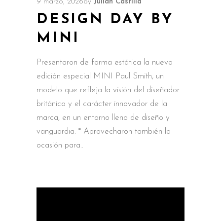
9 marzo, 2026
by
Julián Castilla
DESIGN DAY BY
MINI
Presentaron de forma estática la nueva
edición especial MINI Paul Smith, un
modelo que refleja la visión del diseñador
británico y el carácter innovador de la
marca, en un entorno lleno de diseño y
vanguardia. * Aprovecharon también la
ocasión para