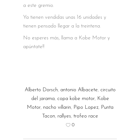
a este gremio.
Ya tienen vendidas unas 16 unidades y
tienen pensado llegar a la treintena.
No esperes más, llama a Kobe Motor y
apúntate!!
Alberto Dorsch
,
antonio Albacete
,
circuito
del jarama
,
copa kobe motor
,
Kobe
Motor
,
nacho villarin
,
Pipo Lopez
,
Punta
Tacon
,
rallyes
,
trofeo race
0