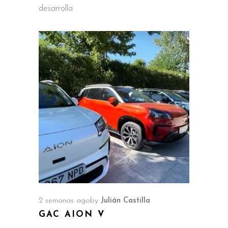
desarrolla
2 semanas ago
by
Julián Castilla
GAC AION V