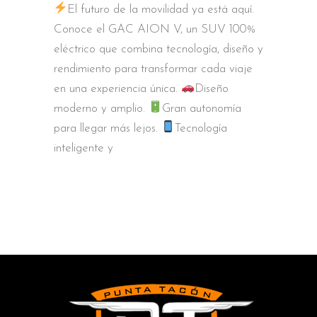
El futuro de la movilidad ya está aquí.
Conoce el GAC AION V, un SUV 100%
eléctrico que combina tecnología, diseño y
rendimiento para transformar cada viaje
en una experiencia única.
Diseño
moderno y amplio.
Gran autonomía
para llegar más lejos.
Tecnología
inteligente y