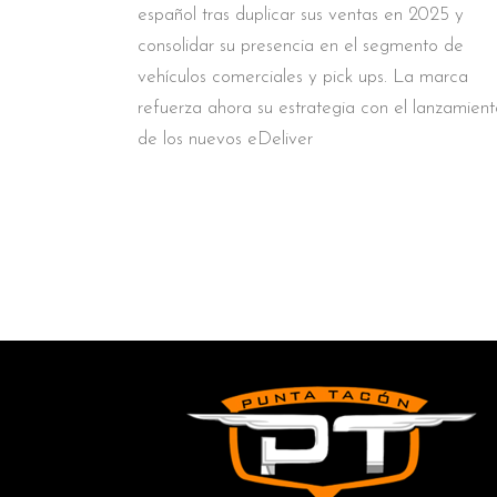
español tras duplicar sus ventas en 2025 y
consolidar su presencia en el segmento de
vehículos comerciales y pick ups. La marca
refuerza ahora su estrategia con el lanzamient
de los nuevos eDeliver