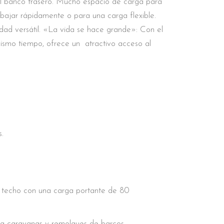
n el banco trasero. Mucho espacio de carga para
 bajar rápidamente o para una carga flexible.
ad versátil. «La vida se hace grande»: Con el
smo tiempo, ofrece un atractivo acceso al
s.
l techo con una carga portante de 80
ra caravanas y remolques de barcos.