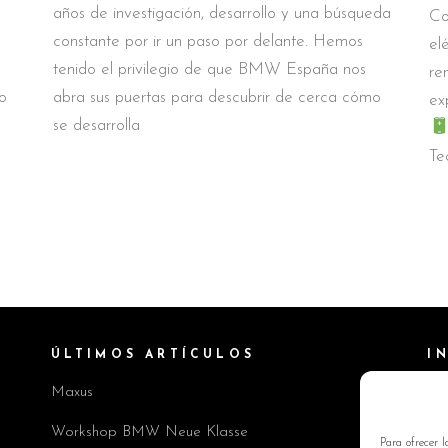
años de investigación, desarrollo y una búsqueda
Co
constante por ir un paso por delante. Hemos
el
tenido el privilegio de que BMW España nos
re
o
abra sus puertas para descubrir de cerca cómo
ex
se desarrolla
Te
ÚLTIMOS ARTÍCULOS
I
Maxus
Pol
Av
Workshop BMW Neue Klasse
Para ofrecer l