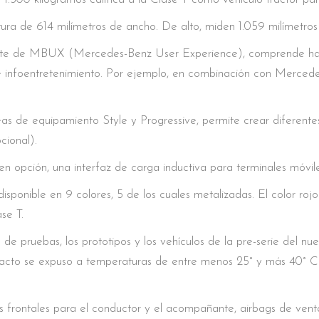
ura de 614 milímetros de ancho. De alto, miden 1.059 milímetros
ente de MBUX (Mercedes-Benz User Experience), comprende hast
foentretenimiento. Por ejemplo, en combinación con Mercedes 
neas de equipamiento Style y Progressive, permite crear diferent
cional).
n opción, una interfaz de carga inductiva para terminales móvile
isponible en 9 colores, 5 de los cuales metalizadas. El color roj
se T.
co de pruebas, los prototipos y los vehículos de la pre-serie de
cto se expuso a temperaturas de entre menos 25° y más 40° Cel
gs frontales para el conductor y el acompañante, airbags de vent