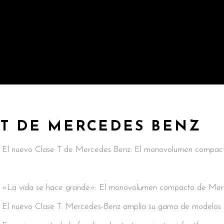
 T DE MERCEDES BENZ
El nuevo Clase T de Mercedes Benz: El monovolumen compact
«La vida se hace grande»: El monovolumen compacto de Merc
El nuevo Clase T: Mercedes-Benz amplía su gama de modelos pa