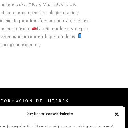
noce el GAC AION V, un SUV 100%
éctrico que combina tecnología, diseño y
ndimiento para transformar cada viaje en una
periencia única.
Diseño moderno y amplio.
Gran autonomía para llegar más lejos.
cnología inteligente y
NFORMACIÓN DE INTERÉS
ítica de Cookies
Gestionar consentimiento
isos Legales
as mejores experiencias, utilizamos tecnologías como las cookies para almacenar y/o