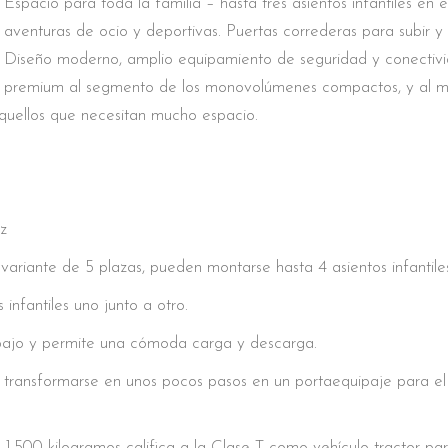
Espacio para toda la familia – hasta tres asientos infantiles e
aventuras de ocio y deportivas. Puertas correderas para subir y
Diseño moderno, amplio equipamiento de seguridad y conectivid
t premium al segmento de los monovolúmenes compactos, y al mi
quellos que necesitan mucho espacio.
z
variante de 5 plazas, pueden montarse hasta 4 asientos infantile
infantiles uno junto a otro.
bajo y permite una cómoda carga y descarga.
n transformarse en unos pocos pasos en un portaequipaje para e
.500 kilogramos califica a la Clase T como vehículo tractor pa