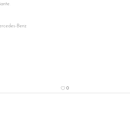
ñante.
ercedes-Benz
0