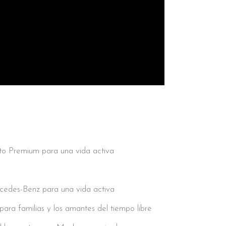
o Premium para una vida activa
edes-Benz para una vida activa
ra familias y los amantes del tiempo libre