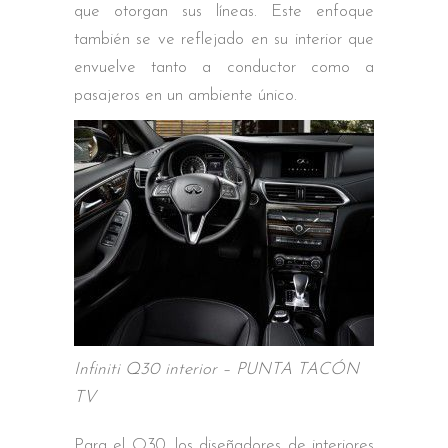
que otorgan sus líneas. Este enfoque
también se ve reflejado en su interior que
envuelve tanto a conductor como a
pasajeros en un ambiente único.
Infiniti Q30 interior – PUNTA TACÓN
TV
Para el Q30, los diseñadores de interiores