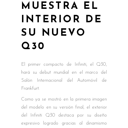
MUESTRA EL
INTERIOR DE
SU NUEVO
Q30
El primer compacto de Infiniti, el Q30,
hará su debut mundial en el marco del
Salón Internacional del Automóvil de
Frankfurt.
Como ya se mostró en la primera imagen
del modelo en su versión final, el exterior
del Infiniti Q30 destaca por su diseño
expresivo logrado gracias al dinamismo