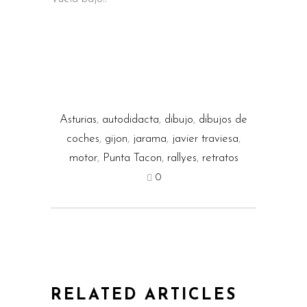
Asturias
,
autodidacta
,
dibujo
,
dibujos de
coches
,
gijon
,
jarama
,
javier traviesa
,
motor
,
Punta Tacon
,
rallyes
,
retratos
0
RELATED ARTICLES