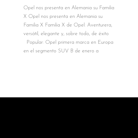
Opel nos presenta en Alemania su Familia
X Opel nos presenta en Alemania su
Familia X Familia X de Opel: Aventurera,
versátil, elegante y, sobre todo, de éxito
Popular: Opel primera marca en Europa
en el segmento SUV B de enero a