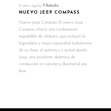
9 años ago
by
F.Rebollo
NUEVO JEEP COMPASS
Nuevo Jeep Compass El nuevo Jeep
Compass ofrece una combinación
inigualable de atributos que incluyen la
legendaria y mejor capacidad todoterreno
de su clase, el auténtico y actual diseño
Jeep, una excelente dinámica de
conducción en carretera, libertad al aire
libre