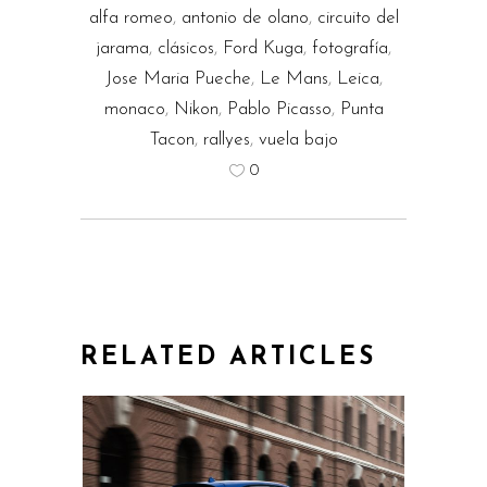
alfa romeo
,
antonio de olano
,
circuito del
jarama
,
clásicos
,
Ford Kuga
,
fotografía
,
Jose Maria Pueche
,
Le Mans
,
Leica
,
monaco
,
Nikon
,
Pablo Picasso
,
Punta
Tacon
,
rallyes
,
vuela bajo
0
RELATED ARTICLES