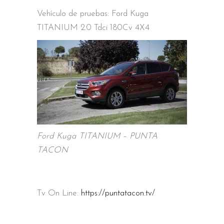
Vehículo de pruebas: Ford Kuga
TITANIUM 2.0 Tdci 180Cv 4X4
Ford Kuga TITANIUM – PUNTA
TACON
Tv On Line:
https://puntatacon.tv/