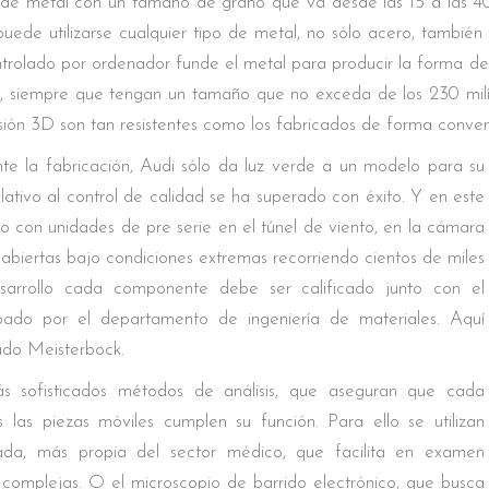
vo de metal con un tamaño de grano que va desde las 15 a las 
ede utilizarse cualquier tipo de metal, no sólo acero, también a
ontrolado por ordenador funde el metal para producir la forma 
a, siempre que tengan un tamaño que no exceda de los 230 milí
ión 3D son tan resistentes como los fabricados de forma conven
e la fabricación, Audi sólo da luz verde a un modelo para su
ativo al control de calidad se ha superado con éxito. Y en este
o con unidades de pre serie en el túnel de viento, en la cámara
s abiertas bajo condiciones extremas recorriendo cientos de miles
arrollo cada componente debe ser calificado junto con el
bado por el departamento de ingeniería de materiales. Aquí
do Meisterbock.
ás sofisticados métodos de análisis, que aseguran que cada
as piezas móviles cumplen su función. Para ello se utilizan
ada, más propia del sector médico, que facilita en examen
omplejas. O el microscopio de barrido electrónico, que busca