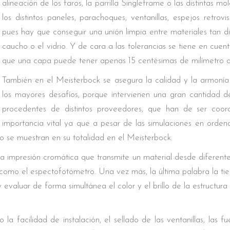
alineación de los faros, la parrilla Singleframe o las distintas mo
los distintos paneles, parachoques, ventanillas, espejos retrov
pues hay que conseguir una unión limpia entre materiales tan dist
caucho o el vidrio. Y de cara a las tolerancias se tiene en cuent
que una capa puede tener apenas 15 centésimas de milímetro d
También en el Meisterbock se asegura la calidad y la armonía 
los mayores desafíos, porque intervienen una gran cantidad de 
procedentes de distintos proveedores, que han de ser coord
importancia vital ya que a pesar de las simulaciones en orden
 se muestran en su totalidad en el Meisterbock.
a impresión cromática que transmite un material desde diferentes
 como el espectofotómetro. Una vez más, la última palabra la tien
valuar de forma simultánea el color y el brillo de la estructura 
 la facilidad de instalación, el sellado de las ventanillas, las 