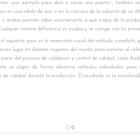
ntos –por ejemplo para abrir o cerrar una puerta–, también se
s en una salida de aire o en la carcasa de la cubierta de un al
 y análisis permite saber exactamente a qué etapa de la produc
ualquier mínima deficiencia se evalúa y se corrige con los prov
 el siguiente paso es la inspección visual del vehículo completo
enen lugar en distintas regiones del mundo para someter al vehícul
o parte del proceso de validación y control de calidad, cada Aud
nte se eligen de forma aleatoria vehículos individuales para 
s de calidad durante la producción. El resultado es la inconfun
0