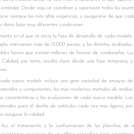
estándar. Desde aquí se coordinan y supervisan todos los asunt
facer siempre las más altas exigencias, y asegurarse de que c
o diario bajo muy diferentes condiciones.
nto en el que se inicia la fase de desarrollo de cada modelo.
lo, intervienen más de 12.000 piezas, y los distintos acabados,
nibles hacen que existan millones de formas de combinarlas. La
Calidad, por tanto, resulta clave desde una fase temprana, y
res.
 cada nuevo modelo incluye una gran variedad de ensayos de
materiales y componentes, los más modernos métodos de análisis
s características y las evoluciones de cada nuevo modelo. Las
ateriales para el diseño de vehículos cada vez más ligeros, por
a asegurar la calidad.
Así, el tratamiento y la conformación de las planchas de a