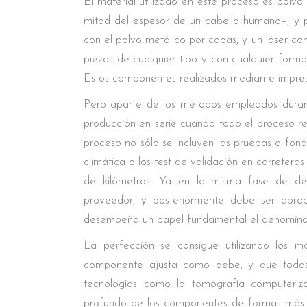
El material utilizado en este proceso es pol
mitad del espesor de un cabello humano–, y pu
con el polvo metálico por capas, y un láser c
piezas de cualquier tipo y con cualquier form
Estos componentes realizados mediante impres
Pero aparte de los métodos empleados durant
producción en serie cuando todo el proceso rel
proceso no sólo se incluyen las pruebas a fond
climática o los test de validación en carretera
de kilómetros. Ya en la misma fase de des
proveedor, y posteriormente debe ser apro
desempeña un papel fundamental el denomina
La perfección se consigue utilizando los m
componente ajusta como debe, y que todas l
tecnologías como la tomografía computeriz
profundo de los componentes de formas más c