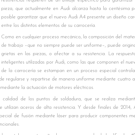
resistencias requieren de un utillaje específico para garantiz
pieza, que actualmente en Audi alcanza hasta la centésima p
posible garantizar que el nuevo Audi A4 presente un diseño carac
entre los distintos elementos de su carrocería.
Como en cualquier proceso mecánico, la composición del materia
de trabajo –que no siempre puede ser uniforme–, puede origin
grietas en las piezas, o afectar a su resistencia. La respues
inteligentes utilizadas por Audi, como las que componen el nuev
de la carrocería se estampan en un proceso especial control
de regularse y repartirse de manera uniforme mediante cuatro 
 mediante la actuación de motores eléctricos.
 calidad de los puntos de soldadura, que se realiza mediante
 utilizan aceros de alta resistencia. Y desde finales de 2014, 
ecial de fusión mediante láser para producir componentes me
ncionales.