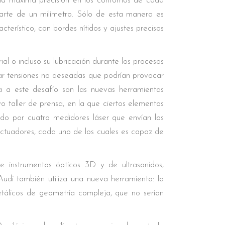
ar la máxima precisión en los contornos de cada
arte de un milímetro. Sólo de esta manera es
terístico, con bordes nítidos y ajustes precisos
l o incluso su lubricación durante los procesos
ar tensiones no deseadas que podrían provocar
ta a este desafío son las nuevas herramientas
o taller de prensa, en la que ciertos elementos
ado por cuatro medidores láser que envían los
actuadores, cada uno de los cuales es capaz de
 instrumentos ópticos 3D y de ultrasonidos,
Audi también utiliza una nueva herramienta: la
tálicos de geometría compleja, que no serían