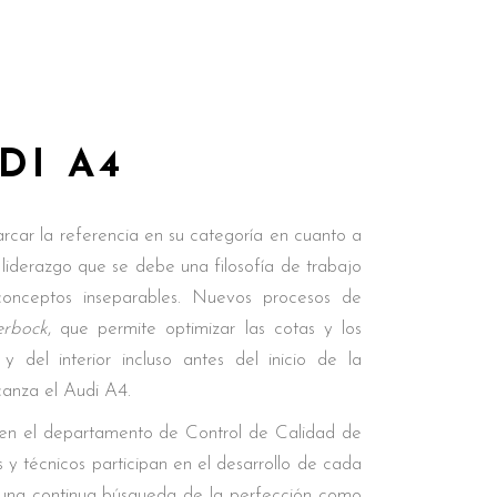
DI A4
rcar la referencia en su categoría en cuanto a
n liderazgo que se debe una filosofía de trabajo
conceptos inseparables. Nuevos procesos de
erbock
, que permite optimizar las cotas y los
y del interior incluso antes del inicio de la
canza el Audi A4.
ja en el departamento de Control de Calidad de
s y técnicos participan en el desarrollo de cada
una continua búsqueda de la perfección como