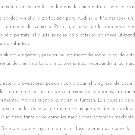
la pintura en incluso las soldaduras de unión entre distintas pieza
a calidad visual y la perfección para Audi es el Meisterbock, un
 carrocería del vehículo. Por ello, a pesar de los modernos mé
 sólo permite el ajuste preciso bajo criterios objetivos utiliz
rma subjetiva.
 silueta elegante y precisa incluso montada sobre la sólida est
zonas de unión de los distintos elementos, recordando a las marc
técnicos y proveedores pueden comprobar el progreso de cada pr
e, con el objetivo de ajustar al máximo los acabados, la aparienc
s elementos móviles cuando cumplen su función. Las posibles des
 no sólo son las décimas de milímetro las que deciden la calidad:
 Audi tiene tanto valor como las mediciones obtenidas mediante 
Se optimizan y ajustan en esta fase elementos como las p