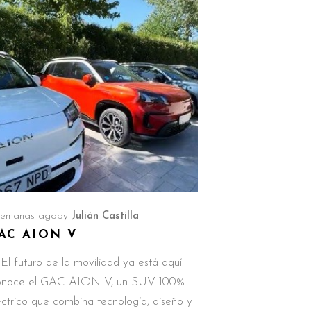
semanas ago
by
Julián Castilla
AC AION V
El futuro de la movilidad ya está aquí.
noce el GAC AION V, un SUV 100%
éctrico que combina tecnología, diseño y