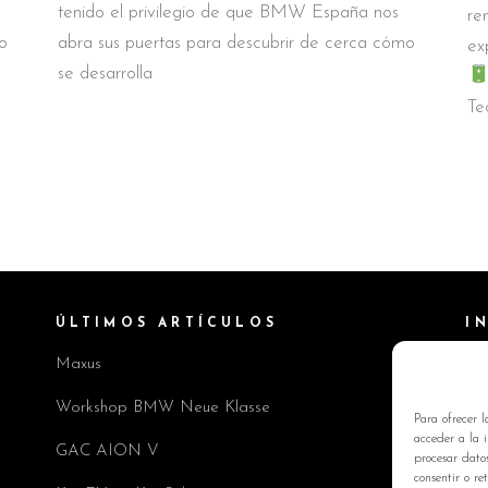
tenido el privilegio de que BMW España nos
re
o
abra sus puertas para descubrir de cerca cómo
ex
se desarrolla
Te
ÚLTIMOS ARTÍCULOS
I
Maxus
Pol
Av
Workshop BMW Neue Klasse
Para ofrecer l
Pol
acceder a la i
GAC AION V
procesar dato
Co
consentir o re