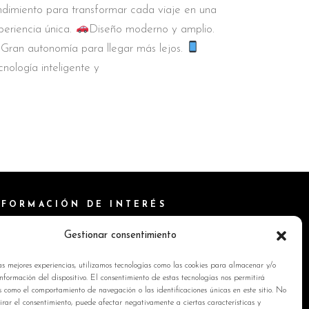
ndimiento para transformar cada viaje en una
periencia única.
Diseño moderno y amplio.
Gran autonomía para llegar más lejos.
cnología inteligente y
NFORMACIÓN DE INTERÉS
ítica de Cookies
Gestionar consentimiento
isos Legales
as mejores experiencias, utilizamos tecnologías como las cookies para almacenar y/o
ítica de privacidad
nformación del dispositivo. El consentimiento de estas tecnologías nos permitirá
s como el comportamiento de navegación o las identificaciones únicas en este sitio. No
ntacto
tirar el consentimiento, puede afectar negativamente a ciertas características y