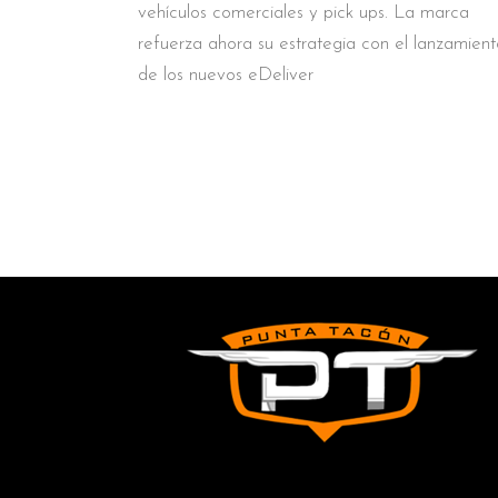
vehículos comerciales y pick ups. La marca
refuerza ahora su estrategia con el lanzamient
de los nuevos eDeliver