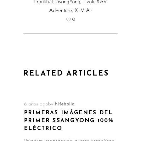
Frankfurt
,
SsangYong
,
Tívoli
,
XAV
Adventure
,
XLV Air
0
RELATED ARTICLES
6 años ago
by
F.Rebollo
PRIMERAS IMÁGENES DEL
PRIMER SSANGYONG 100%
ELÉCTRICO