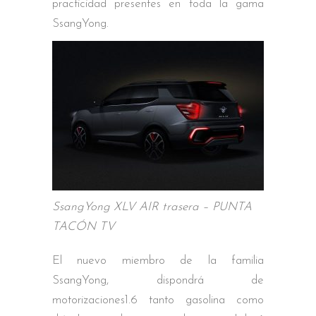
practicidad presentes en toda la gama
SsangYong.
SsangYong XLV AIR trasera – PUNTA
TACÓN TV
El nuevo miembro de la familia
SsangYong, dispondrá de
motorizaciones1.6 tanto gasolina como