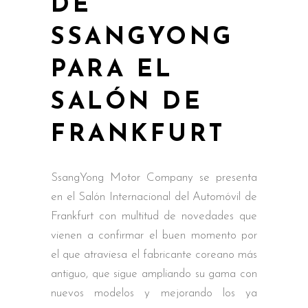
DE
SSANGYONG
PARA EL
SALÓN DE
FRANKFURT
SsangYong Motor Company se presenta
en el Salón Internacional del Automóvil de
Frankfurt con multitud de novedades que
vienen a confirmar el buen momento por
el que atraviesa el fabricante coreano más
antiguo, que sigue ampliando su gama con
nuevos modelos y mejorando los ya