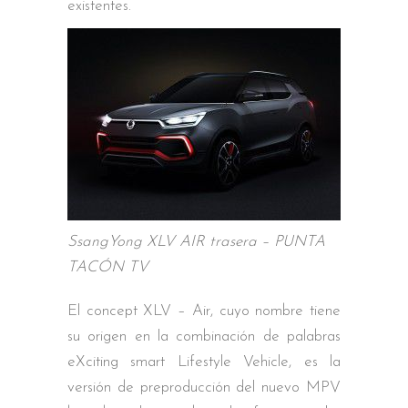
existentes.
SsangYong XLV AIR trasera – PUNTA
TACÓN TV
El concept XLV – Air, cuyo nombre tiene
su origen en la combinación de palabras
eXciting smart Lifestyle Vehicle, es la
versión de preproducción del nuevo MPV