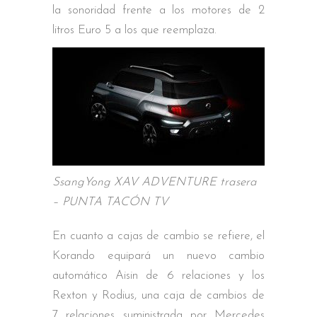
la sonoridad frente a los motores de 2
litros Euro 5 a los que reemplaza.
SsangYong XAV ADVENTURE trasera
– PUNTA TACÓN TV
En cuanto a cajas de cambio se refiere, el
Korando equipará un nuevo cambio
automático Aisin de 6 relaciones y los
Rexton y Rodius, una caja de cambios de
7 relaciones suministrada por Mercedes