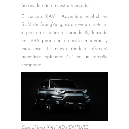
finales de año a nuestro mercado.
El concept XAV – Adventure es el último
SUV de SsangYong, su atrevido diseño se
inspira en el icónico Korando KJ lanzado
en 1996 pero con un estilo moderno y
musculoso. El nuevo modelo ofrecerá
auténticas aptitudes 4×4 en un tamaño
compacto.
SsangYong XAV ADVENTURE