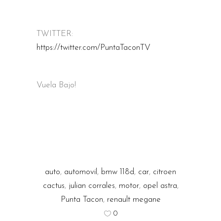
TWITTER:
https://twitter.com/PuntaTaconTV
Vuela Bajo!
auto
,
automovil
,
bmw 118d
,
car
,
citroen
cactus
,
julian corrales
,
motor
,
opel astra
,
Punta Tacon
,
renault megane
0