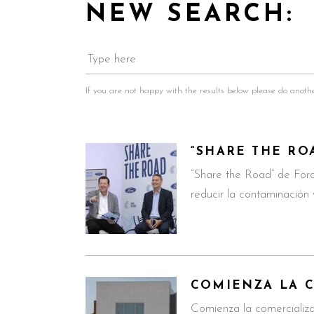
NEW SEARCH:
If you are not happy with the results below please do anoth
“SHARE THE RO
“Share the Road” de For
reducir la contaminación y
COMIENZA LA C
Comienza la comercializa