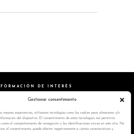
NFORMACIÓN DE INTERÉS
ítica de Cookies
Gestionar consentimiento
isos Legales
as mejores experiencias, utilizamos tecnologías como las cookies para almacenar y/o
ítica de privacidad
nformación del dispositivo. El consentimiento de estas tecnologías nos permitirá
s como el comportamiento de navegación o las identificaciones únicas en este sitio. No
ntacto
tirar el consentimiento, puede afectar negativamente a ciertas características y