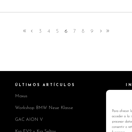
3
4
5
6
7
8
9
ÚLTIMOS ARTÍCULOS
I
Maxus
Pol
Av
Workshop BMW Neue Klasse
Para ofrecer l
Pol
acceder a la i
GAC AION V
procesar dato
Co
consentir o re
Kia EV2 y Kia Seltos