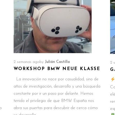
2 semanas ago
by
Julián Castilla
2 
WORKSHOP BMW NEUE KLASSE
G
o
La innovación no nace por casualidad, sino de
años de investigación, desarrollo y una búsqueda
Co
constante por ir un paso por delante. Hemos
el
tenido el privilegio de que BMW España nos
re
o
abra sus puertas para descubrir de cerca cómo
ex