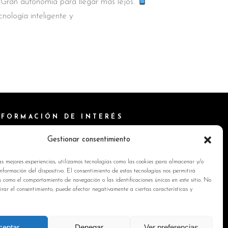
Gran autonomía para llegar más lejos.
cnología inteligente y
NFORMACIÓN DE INTERÉS
ítica de Cookies
Gestionar consentimiento
isos Legales
as mejores experiencias, utilizamos tecnologías como las cookies para almacenar y/o
ítica de privacidad
nformación del dispositivo. El consentimiento de estas tecnologías nos permitirá
s como el comportamiento de navegación o las identificaciones únicas en este sitio. No
ntacto
tirar el consentimiento, puede afectar negativamente a ciertas características y
ceptar
Denegar
Ver preferencias