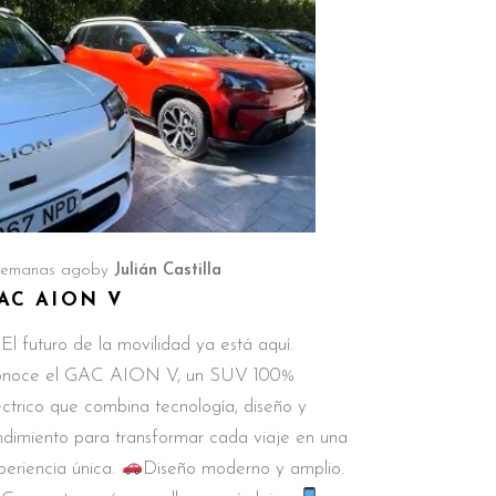
semanas ago
by
Julián Castilla
AC AION V
El futuro de la movilidad ya está aquí.
noce el GAC AION V, un SUV 100%
éctrico que combina tecnología, diseño y
ndimiento para transformar cada viaje en una
periencia única.
Diseño moderno y amplio.