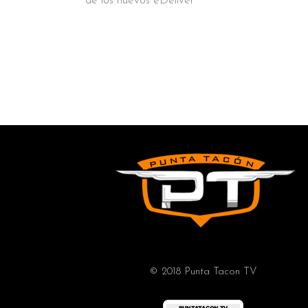
de los nuevos eDeliver
© 2018 Punta Tacon TV