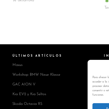
se desarrolla
Te
ÚLTIMOS ARTÍCULOS
I
Maxus
Pol
Av
Workshop BMW Neue Klasse
Para ofrecer l
Pol
acceder a la i
GAC AION V
procesar dato
Co
consentir o re
Kia EV2 y Kia Seltos
funciones.
Skoda Octavia RS
A