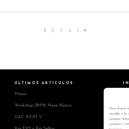
1
2
3
4
ÚLTIMOS ARTÍCULOS
I
Maxus
Pol
Av
Workshop BMW Neue Klasse
Para ofrecer l
Pol
acceder a la i
GAC AION V
procesar dato
Co
consentir o re
Kia EV2 y Kia Seltos