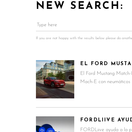
NEW SEARCH:
If you are not happy with the results below please do anoth
EL FORD MUSTA
El Ford Mustang Match-E
Mach-E con neumáticos P
FORDLIIVE AYU
FORDLiive ayuda a la pr