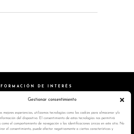
NFORMACIÓN DE INTERÉS
ítica de Cookies
Gestionar consentimiento
isos Legales
as mejores experiencias, utilizamos tecnologías como las cookies para almacenar y/o
ítica de privacidad
nformación del dispositivo. El consentimiento de estas tecnologías nos permitirá
s como el comportamiento de navegación o las identificaciones únicas en este sitio. No
ntacto
tirar el consentimiento, puede afectar negativamente a ciertas características y