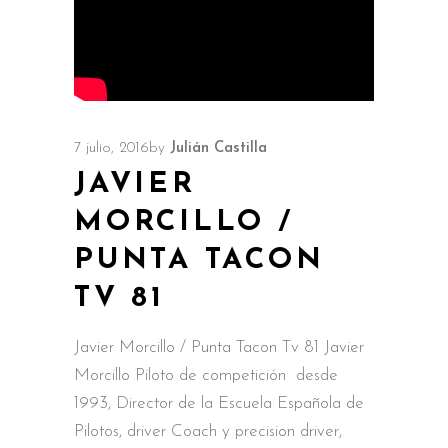
7 julio, 2016
by
Julián Castilla
JAVIER
MORCILLO /
PUNTA TACON
TV 81
Javier Morcillo / Punta Tacon Tv 81 Javier
Morcillo Piloto de competición desde
1993, Director de la Escuela Española de
Pilotos, driver Coach y precision driver,