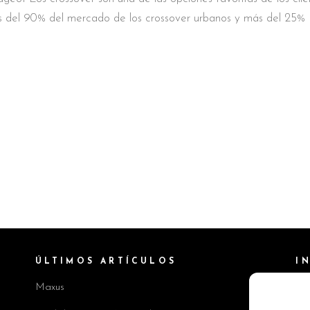
s del 90% del mercado de los crossover urbanos y más del 25%
ÚLTIMOS ARTÍCULOS
I
Maxus
Pol