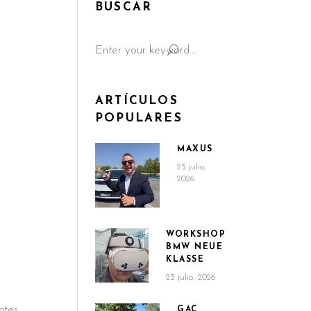
BUSCAR
Search
for:
ARTÍCULOS
POPULARES
MAXUS
23 julio,
2026
WORKSHOP
BMW NEUE
KLASSE
23 julio, 2026
ntes
GAC