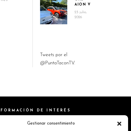
AION V
23 julio,
2026
Tweets por el
@PuntaTaconTV.
NFORMACIÓN DE INTERÉS
ítica de Cookies
Gestionar consentimiento