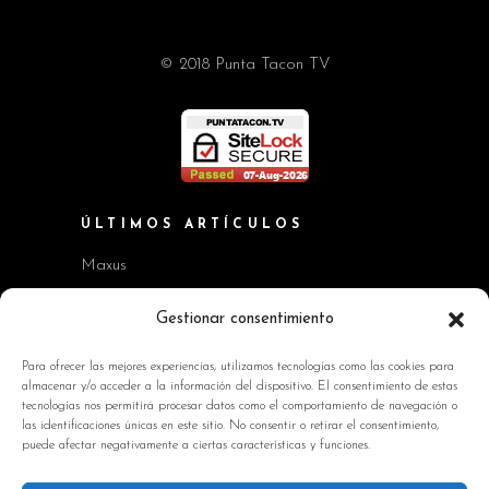
© 2018 Punta Tacon TV
ÚLTIMOS ARTÍCULOS
Maxus
Workshop BMW Neue Klasse
Gestionar consentimiento
GAC AION V
Para ofrecer las mejores experiencias, utilizamos tecnologías como las cookies para
almacenar y/o acceder a la información del dispositivo. El consentimiento de estas
Kia EV2 y Kia Seltos
tecnologías nos permitirá procesar datos como el comportamiento de navegación o
las identificaciones únicas en este sitio. No consentir o retirar el consentimiento,
Skoda Octavia RS
puede afectar negativamente a ciertas características y funciones.