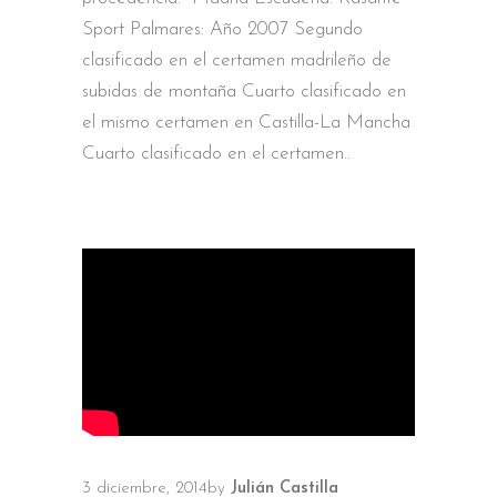
Sport Palmares: Año 2007 Segundo
clasificado en el certamen madrileño de
subidas de montaña Cuarto clasificado en
el mismo certamen en Castilla-La Mancha
Cuarto clasificado en el certamen
3 diciembre, 2014
by
Julián Castilla