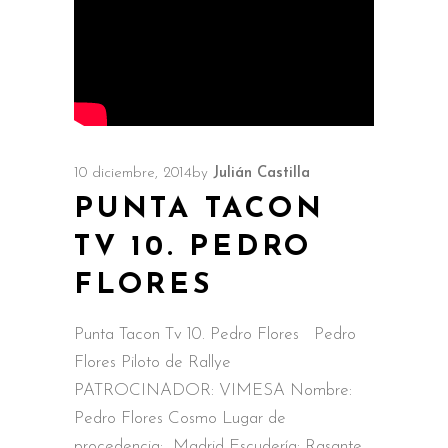
10 diciembre, 2014
by
Julián Castilla
PUNTA TACON
TV 10. PEDRO
FLORES
Punta Tacon Tv 10. Pedro Flores Pedro
Flores Piloto de Rallye
PATROCINADOR: VIMESA Nombre:
Pedro Flores Cosmo Lugar de
procedencia: Madrid Escudería: Rasante