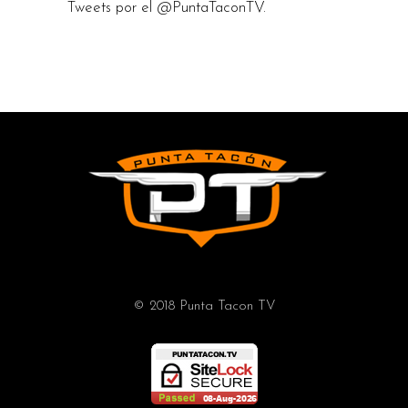
Tweets por el @PuntaTaconTV.
© 2018 Punta Tacon TV