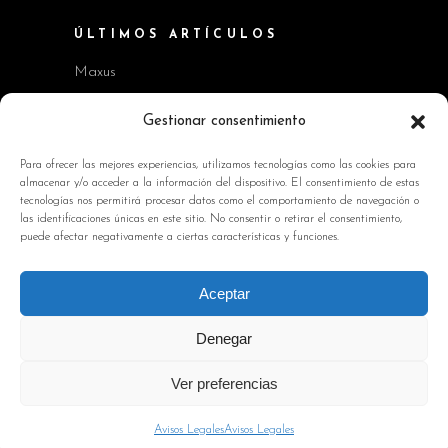
ÚLTIMOS ARTÍCULOS
Maxus
Workshop BMW Neue Klasse
Gestionar consentimiento
GAC AION V
Para ofrecer las mejores experiencias, utilizamos tecnologías como las cookies para
almacenar y/o acceder a la información del dispositivo. El consentimiento de estas
Kia EV2 y Kia Seltos
tecnologías nos permitirá procesar datos como el comportamiento de navegación o
las identificaciones únicas en este sitio. No consentir o retirar el consentimiento,
Skoda Octavia RS
puede afectar negativamente a ciertas características y funciones.
INFORMACIÓN DE INTERÉS
Aceptar
Política de Cookies
Denegar
Avisos Legales
Ver preferencias
Política de privacidad
Contacto
Avisos Legales
Avisos Legales