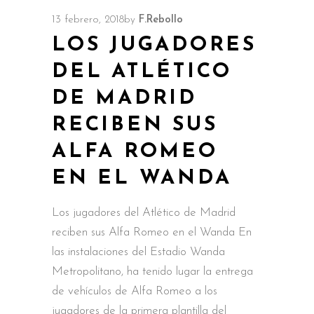
13 febrero, 2018
by
F.Rebollo
LOS JUGADORES
DEL ATLÉTICO
DE MADRID
RECIBEN SUS
ALFA ROMEO
EN EL WANDA
Los jugadores del Atlético de Madrid
reciben sus Alfa Romeo en el Wanda En
las instalaciones del Estadio Wanda
Metropolitano, ha tenido lugar la entrega
de vehículos de Alfa Romeo a los
jugadores de la primera plantilla del