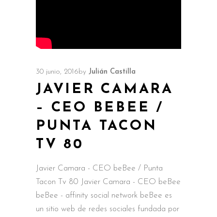
30 junio, 2016
by
Julián Castilla
JAVIER CAMARA
– CEO BEBEE /
PUNTA TACON
TV 80
Javier Camara - CEO beBee / Punta
Tacon Tv 80 Javier Camara - CEO beBee
beBee - affinity social network beBee es
un sitio web de redes sociales fundada por