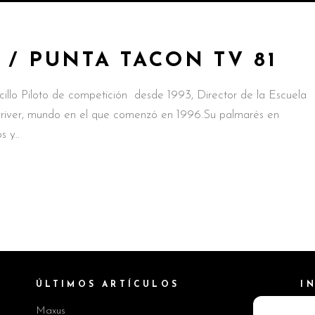
 / PUNTA TACON TV 81
cillo Piloto de competición desde 1993, Director de la Escuela
 driver, mundo en el que comenzó en 1996.Su palmarés en
os y
ÚLTIMOS ARTÍCULOS
I
Maxus
Pol