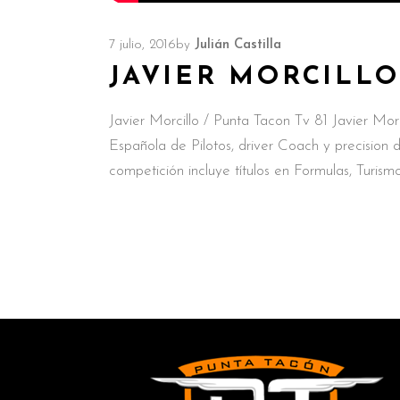
7 julio, 2016
by
Julián Castilla
JAVIER MORCILLO
Javier Morcillo / Punta Tacon Tv 81 Javier Mor
Española de Pilotos, driver Coach y precision
competición incluye títulos en Formulas, Turism