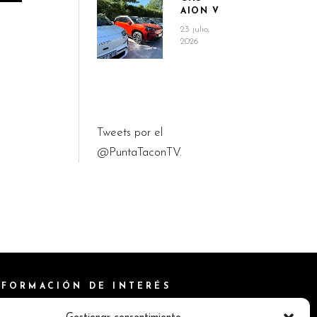
AION V
23 julio,
2026
Tweets por el
@PuntaTaconTV.
NFORMACIÓN DE INTERÉS
ítica de Cookies