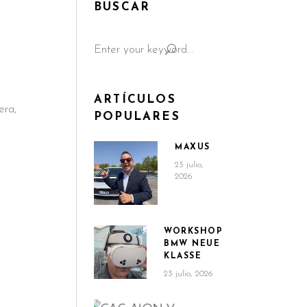
BUSCAR
Search
for:
ARTÍCULOS
era,
POPULARES
MAXUS
23 julio,
2026
WORKSHOP
BMW NEUE
KLASSE
23 julio, 2026