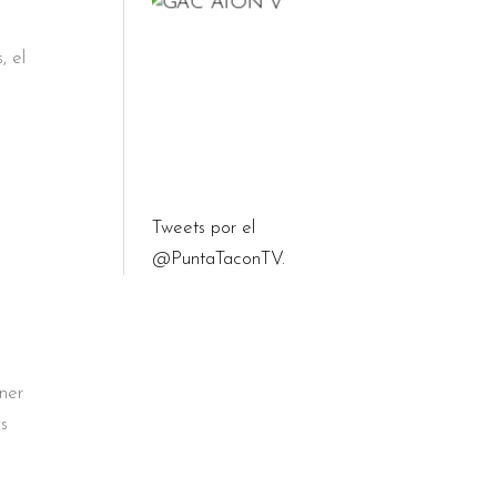
, el
Tweets por el
@PuntaTaconTV.
ner
es