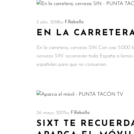
2 julio, 2018
by
F.Rebollo
EN LA CARRETERA
En la carretera, cerveza SIN Con casi 5.000 k
cerveza SIN’ recorrerán toda España a lomos d
españoles para que no consuman
26 mayo, 2017
by
F.Rebollo
SIXT TE RECUERD