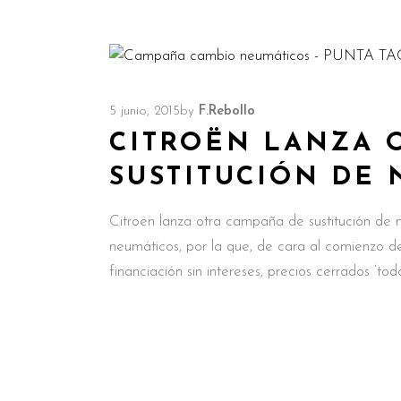
5 junio, 2015
by
F.Rebollo
CITROËN LANZA 
SUSTITUCIÓN DE
Citroën lanza otra campaña de sustitución de
neumáticos, por la que, de cara al comienzo d
financiación sin intereses, precios cerrados ‘tod