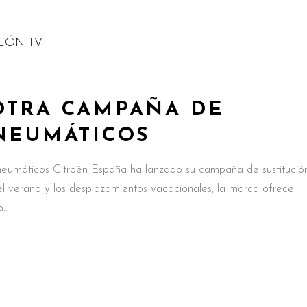
OTRA CAMPAÑA DE
 NEUMÁTICOS
 neumáticos Citroën España ha lanzado su campaña de sustitució
el verano y los desplazamientos vacacionales, la marca ofrece
o