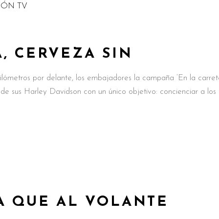
, CERVEZA SIN
ilómetros por delante, los embajadores la campaña ‘En la carret
e sus Harley Davidson con un único objetivo: concienciar a los
A QUE AL VOLANTE