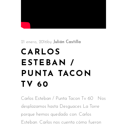
21 enero, 2016
by
Julián Castilla
CARLOS
ESTEBAN /
PUNTA TACON
TV 60
Carlos Esteban / Punta Tacon Tv 60 Nos
desplazamos hasta Desguaces La Torre
porque hemos quedado con: Carlos
Esteban. Carlos nos cuenta cómo fueron