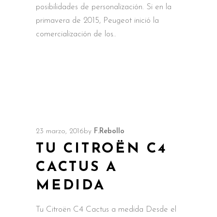
posibilidades de personalización. Si en la
primavera de 2015, Peugeot inició la
comercialización de los
23 marzo, 2016
by
F.Rebollo
TU CITROËN C4
CACTUS A
MEDIDA
Tu Citroën C4 Cactus a medida Desde el