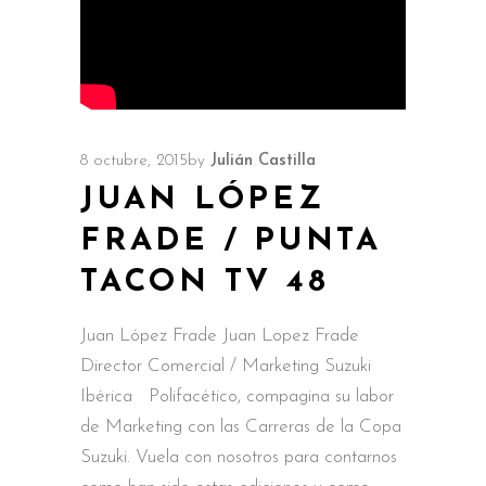
8 octubre, 2015
by
Julián Castilla
JUAN LÓPEZ
FRADE / PUNTA
TACON TV 48
Juan López Frade Juan Lopez Frade
Director Comercial / Marketing Suzuki
Ibérica Polifacético, compagina su labor
de Marketing con las Carreras de la Copa
Suzuki. Vuela con nosotros para contarnos