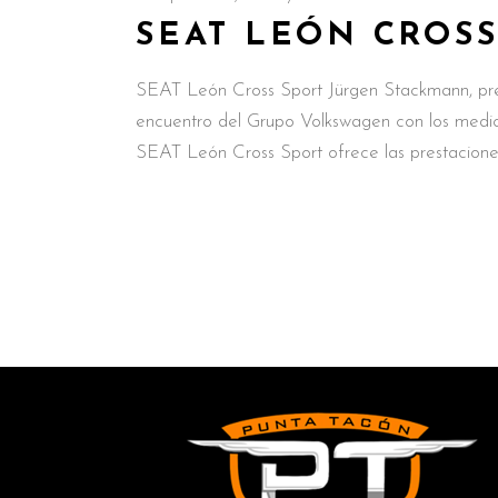
SEAT LEÓN CROSS
SEAT León Cross Sport Jürgen Stackmann, pre
encuentro del Grupo Volkswagen con los medios,
SEAT León Cross Sport ofrece las prestacione