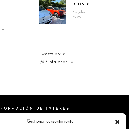
AION V
23 julio,
2026
 El
Tweets por el
@PuntaTaconTV.
NFORMACIÓN DE INTERÉS
ítica de Cookies
Gestionar consentimiento