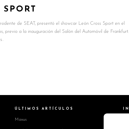
 SPORT
sidente de SEAT, presentó el showcar León Cross Sport en el
 previo a la inauguración del Salón del Automóvil de Frankfurt.
s
ÚLTIMOS ARTÍCULOS
I
Maxus
Pol