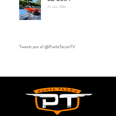
GAC AION V
23 julio, 2026
Tweets por el @PuntaTaconTV.