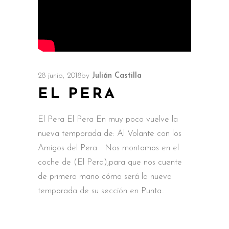
28 junio, 2018
by
Julián Castilla
EL PERA
El Pera El Pera En muy poco vuelve la
nueva temporada de: Al Volante con los
Amigos del Pera Nos montamos en el
coche de (El Pera),para que nos cuente
de primera mano cómo será la nueva
temporada de su sección en Punta