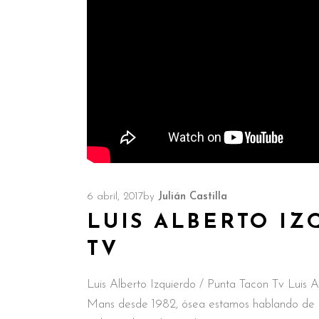
6 abril, 2017
by
Julián Castilla
LUIS ALBERTO IZ
TV
Luis Alberto Izquierdo / Punta Tacon Tv Luis 
Mans desde 1982, ósea estamos hablando de un