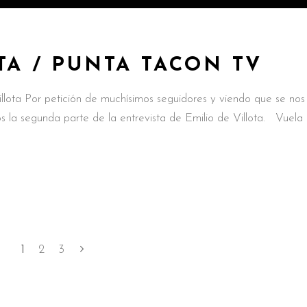
TA / PUNTA TACON TV
illota Por petición de muchísimos seguidores y viendo que se nos
s la segunda parte de la entrevista de Emilio de Villota. Vuela
1
2
3