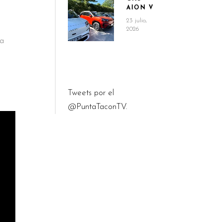
AION V
23 julio,
2026
da
Tweets por el
@PuntaTaconTV.