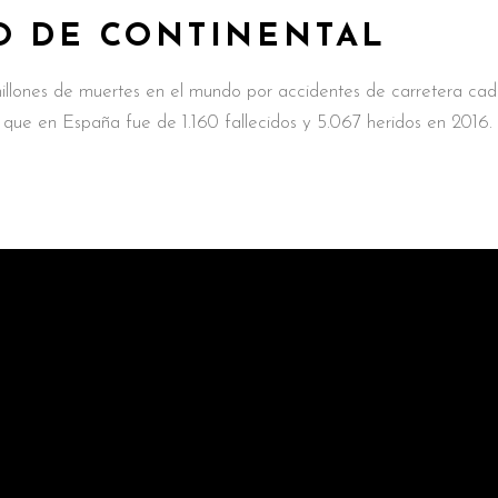
O DE CONTINENTAL
illones de muertes en el mundo por accidentes de carretera ca
 que en España fue de 1.160 fallecidos y 5.067 heridos en 2016.