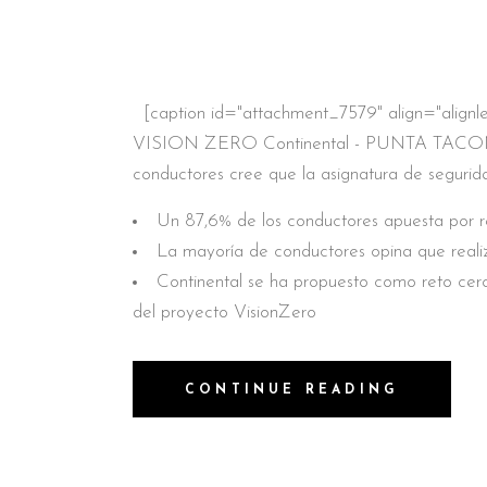
[caption id="attachment_7579" align="alignle
VISION ZERO Continental - PUNTA TACON[
conductores cree que la asignatura de segurida
Un 87,6% de los conductores apuesta por red
La mayoría de conductores opina que realiza
Continental se ha propuesto como reto cero 
del proyecto VisionZero
CONTINUE READING