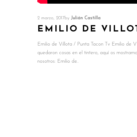
2 marzo, 2017
by
Julián Castilla
EMILIO DE VILLO
Emilio de Villota / Punta Tacon Tv Emilio de V
quedaron cosas en el tintero, aquí os mostramo
nosotros: Emilio de