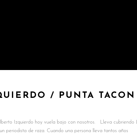
QUIERDO / PUNTA TACON
Alberto Izquierdo hoy vuela bajo con nosotros. Lleva cubriendo
 periodista de raza. Cuando una persona lleva tantos años