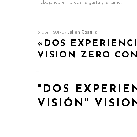
trabajando en lo que le gusta y encima,
6 abril, 2017
by
Julián Castilla
«DOS EXPERIENCI
VISION ZERO CO
"DOS EXPERIE
VISIÓN" VISI