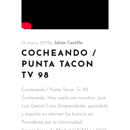
19 enero, 2017
by
Julián Castilla
COCHEANDO /
PUNTA TACON
TV 98
Cocheando / Punta Tacon Tv 98
Cocheando. Hoy vuela con nosotros: José
Luis García Cano Emprendedor, periodista
y experto en internet Se licencio en
Periodismo por la Universidad