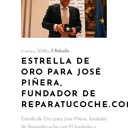
4 mayo, 2018
by
F.Rebollo
ESTRELLA DE
ORO PARA JOSÉ
PIÑERA,
FUNDADOR DE
REPARATUCOCHE.C
Estrella de Oro para José Piñera, fundador
de Reparatucoche.com El fundador y