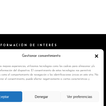
NFORMACIÓN DE INTERÉS
ítica de Cookies
Gestionar consentimiento
isos Legales
as mejores experiencias, utilizamos tecnologías como las cookies para almacenar y/o
ítica de privacidad
nformación del dispositivo. El consentimiento de estas tecnologías nos permitirá
s como el comportamiento de navegación o las identificaciones únicas en este sitio. No
ntacto
tirar el consentimiento, puede afectar negativamente a ciertas características y
ceptar
Denegar
Ver preferencias