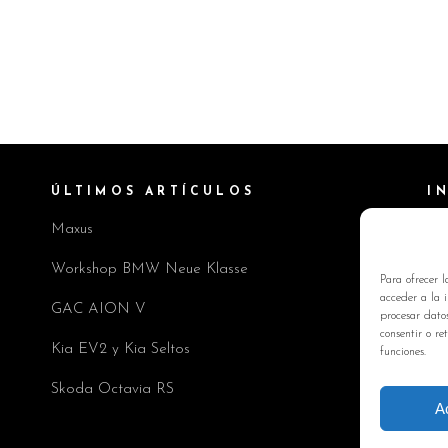
ÚLTIMOS ARTÍCULOS
I
Maxus
Pol
Av
Workshop BMW Neue Klasse
Para ofrecer l
Pol
acceder a la i
GAC AION V
procesar dato
Co
consentir o re
Kia EV2 y Kia Seltos
funciones.
Skoda Octavia RS
A