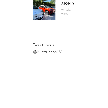
AION V
23 julio,
2026
Tweets por el
@PuntaTaconTV.