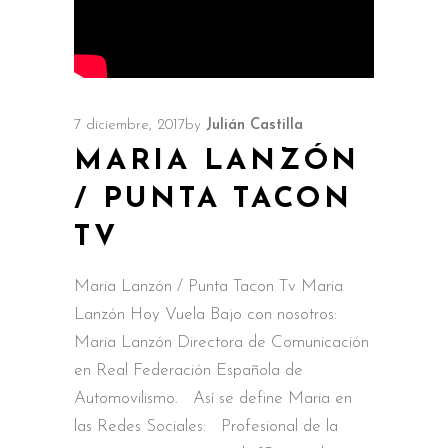
7 diciembre, 2017
by
Julián Castilla
MARIA LANZÓN
/ PUNTA TACON
TV
Maria Lanzón / Punta Tacon Tv Maria
Lanzón Hoy Vuela Bajo con nosotros:
Maria Lanzón Directora de Comunicación
en Real Federación Española de
Automovilismo. Así se define Maria en
las Redes Sociales: Profesional de la