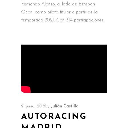
Fernando Alonso, al lado de Esteban
Ocon, como piloto titular a partir de la
temporada 2021. Con 314 participaciones
21 junio, 2018
by
Julián Castilla
AUTORACING
MADRID