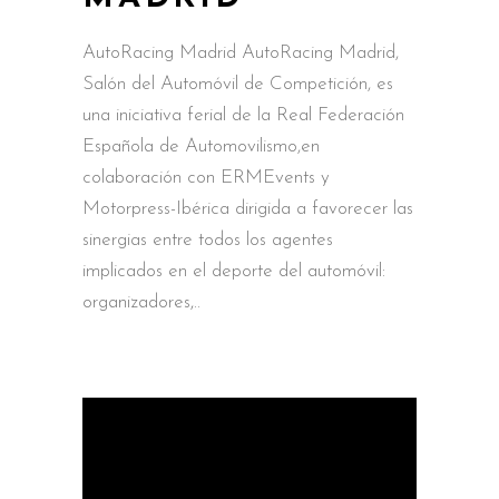
AutoRacing Madrid AutoRacing Madrid,
Salón del Automóvil de Competición, es
una iniciativa ferial de la Real Federación
Española de Automovilismo,en
colaboración con ERMEvents y
Motorpress-Ibérica dirigida a favorecer las
sinergias entre todos los agentes
implicados en el deporte del automóvil:
organizadores,