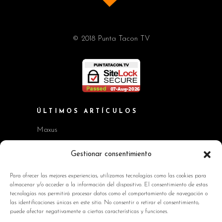
© 2018 Punta Tacon TV
ÚLTIMOS ARTÍCULOS
Maxus
Workshop BMW Neue Klasse
Gestionar consentimiento
GAC AION V
Para ofrecer las mejores experiencias, utilizamos tecnologías como las cookies para
almacenar y/o acceder a la información del dispositivo. El consentimiento de estas
Kia EV2 y Kia Seltos
tecnologías nos permitirá procesar datos como el comportamiento de navegación o
las identificaciones únicas en este sitio. No consentir o retirar el consentimiento,
Skoda Octavia RS
puede afectar negativamente a ciertas características y funciones.