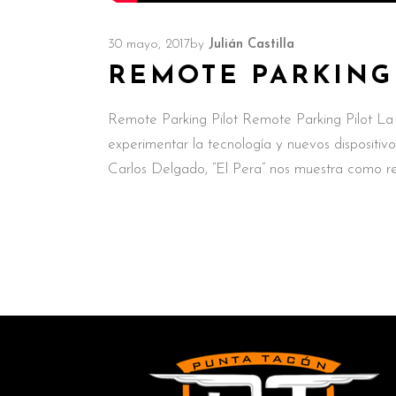
30 mayo, 2017
by
Julián Castilla
REMOTE PARKING
Remote Parking Pilot Remote Parking Pilot La
experimentar la tecnología y nuevos dispositi
Carlos Delgado, “El Pera” nos muestra como r