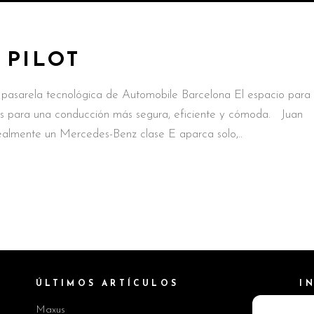
 PILOT
 pasarela tecnológica de Automobile Barcelona El espacio para
vos para una conducción más segura, eficiente y cómoda. Juan
ealmente un Mercedes-Benz clase E aparca solo,
ÚLTIMOS ARTÍCULOS
I
Maxus
Pol