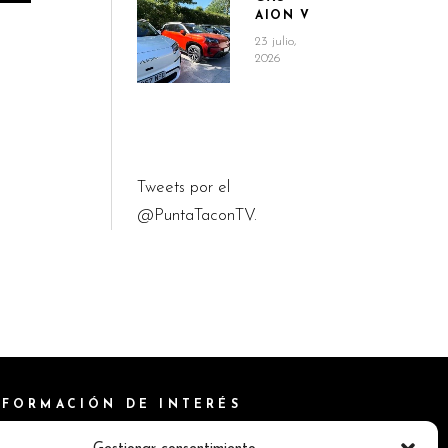
AION V
23 julio,
2026
Tweets por el
@PuntaTaconTV.
NFORMACIÓN DE INTERÉS
ítica de Cookies