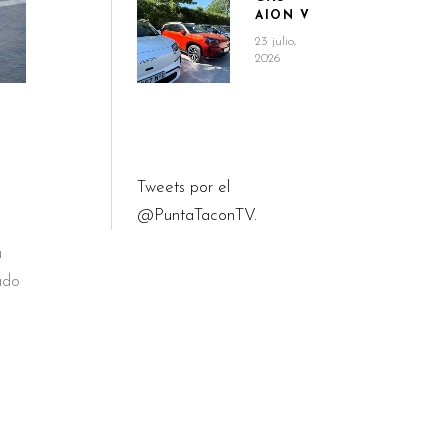
AION V
23 julio,
2026
Tweets por el
@PuntaTaconTV.
a
ado