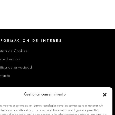
NFORMACIÓN DE INTERÉS
ítica de Cookies
isos Legales
ítica de privacidad
ntacto
Gestionar consentimiento
as mejores experiencias, utilizamos tecnologías como las cookies para almacenar y/o
nformación del dispositivo. El consentimiento de estas tecnologías nos permitirá