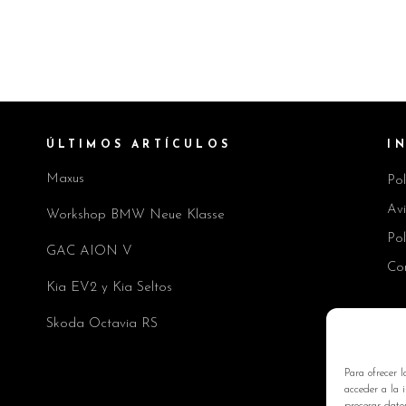
ÚLTIMOS ARTÍCULOS
I
Maxus
Pol
Av
Workshop BMW Neue Klasse
Pol
GAC AION V
Co
Kia EV2 y Kia Seltos
Skoda Octavia RS
Para ofrecer l
acceder a la i