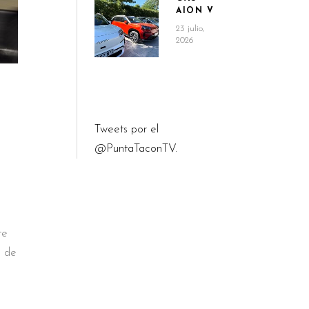
AION V
23 julio,
2026
Tweets por el
@PuntaTaconTV.
te
s de