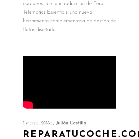
europeos con la introducción de Ford
Telematics Essentials, una nueva
herramienta complementaria de gestión de
flotas diseñada
1 marzo, 2018
by
Julián Castilla
REPARATUCOCHE.C