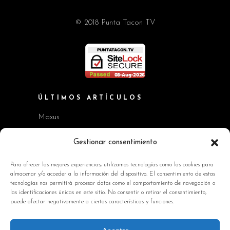
© 2018 Punta Tacon TV
ÚLTIMOS ARTÍCULOS
Maxus
Workshop BMW Neue Klasse
Gestionar consentimiento
GAC AION V
Para ofrecer las mejores experiencias, utilizamos tecnologías como las cookies para
almacenar y/o acceder a la información del dispositivo. El consentimiento de estas
Kia EV2 y Kia Seltos
tecnologías nos permitirá procesar datos como el comportamiento de navegación o
las identificaciones únicas en este sitio. No consentir o retirar el consentimiento,
Skoda Octavia RS
puede afectar negativamente a ciertas características y funciones.
INFORMACIÓN DE INTERÉS