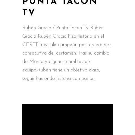
PUNTA TACON
TV
Rubén Gracia / Punta Tacon Tv Rubén
Gracia Rubén Gracia hizo historia en el
CERTT tras salir campeón por tercera vez
consecutiva del certamen. Tras su cambio
de Marca y algunos cambios de
equipo,Rubén tiene un objetivo claro,
seguir haciendo historia con pasión