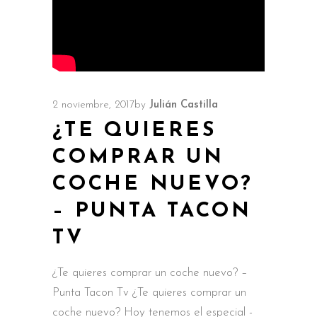
2 noviembre, 2017
by
Julián Castilla
¿TE QUIERES
COMPRAR UN
COCHE NUEVO?
– PUNTA TACON
TV
¿Te quieres comprar un coche nuevo? –
Punta Tacon Tv ¿Te quieres comprar un
coche nuevo? Hoy tenemos el especial -