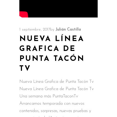
1 septiembre, 2017
by
Julián Castilla
NUEVA LÍNEA
GRAFICA DE
PUNTA TACÓN
TV
Nueva Línea Grafica de Punta Tacón Tv
Nueva Línea Grafica de Punta Tacón Tv
Una semana más PuntaTaconTv
Arrancamos temporada con nuevos
contenidos, sorpresas, nuevas pruebas y