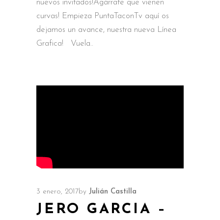
nuevos invitados!Agárrate que vienen
curvas! Empieza PuntaTaconTv aquí os
dejamos un avance, nuestra nueva Línea
Grafica! Vuela
3 enero, 2017
by
Julián Castilla
JERO GARCIA –