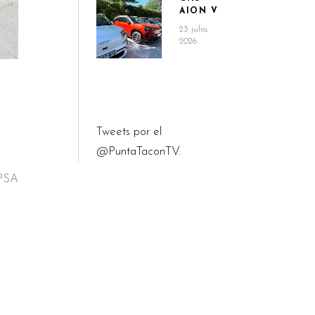
AION V
23 julio,
2026
Tweets por el
@PuntaTaconTV.
 PSA