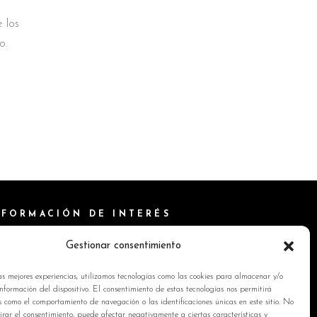
 los
o.
NFORMACIÓN DE INTERÉS
ítica de Cookies
Gestionar consentimiento
isos Legales
as mejores experiencias, utilizamos tecnologías como las cookies para almacenar y/o
ítica de privacidad
nformación del dispositivo. El consentimiento de estas tecnologías nos permitirá
s como el comportamiento de navegación o las identificaciones únicas en este sitio. No
ntacto
tirar el consentimiento, puede afectar negativamente a ciertas características y