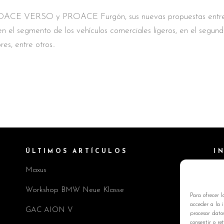
ACE VERSO y PROACE Furgón, sus nuevas propuestas entre
 el segmento de los vehículos comerciales ligeros, en el segund
s, entre otros
ÚLTIMOS ARTÍCULOS
I
Maxus
Pol
Av
Workshop BMW Neue Klasse
Para ofrecer l
Pol
acceder a la i
GAC AION V
procesar dato
Co
consentir o re