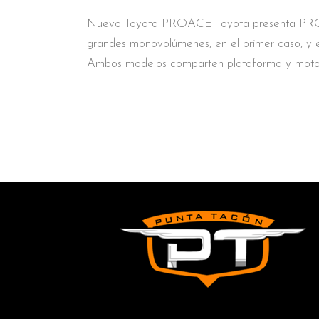
Nuevo Toyota PROACE Toyota presenta PRO
grandes monovolúmenes, en el primer caso, y en
Ambos modelos comparten plataforma y motore