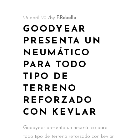
25 abril, 2017
by
F.Rebollo
GOODYEAR
PRESENTA UN
NEUMÁTICO
PARA TODO
TIPO DE
TERRENO
REFORZADO
CON KEVLAR
Goodyear presenta un neumático para
todo tipo de terreno reforzado con kevlar