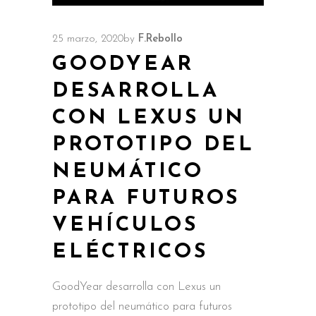
25 marzo, 2020
by
F.Rebollo
GOODYEAR
DESARROLLA
CON LEXUS UN
PROTOTIPO DEL
NEUMÁTICO
PARA FUTUROS
VEHÍCULOS
ELÉCTRICOS
GoodYear desarrolla con Lexus un
prototipo del neumático para futuros