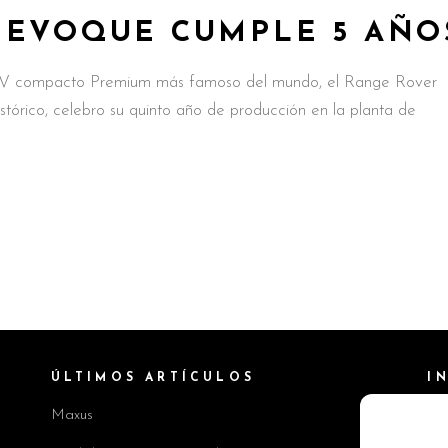
 EVOQUE CUMPLE 5 AÑO
V compacto Premium más famoso del mundo, el Range Rover
stórico, celebro su quinto año de producción en la planta de
ÚLTIMOS ARTÍCULOS
I
Maxus
Pol