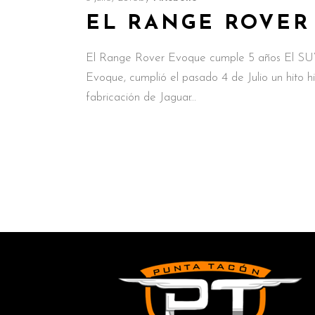
EL RANGE ROVER
El Range Rover Evoque cumple 5 años El SU
Evoque, cumplió el pasado 4 de Julio un hito hi
fabricación de Jaguar