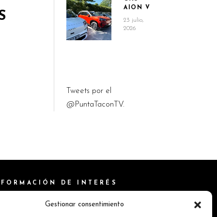
AION V
S
23 julio,
2026
Tweets por el
@PuntaTaconTV.
NFORMACIÓN DE INTERÉS
ítica de Cookies
Gestionar consentimiento