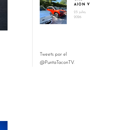
AION V
23 julio,
2026
Tweets por el
@PuntaTaconTV.