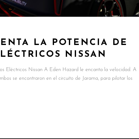
ENTA LA POTENCIA DE
LÉCTRICOS NISSAN
os Eléctricos Nissan A Eden Hazard le encanta la velocidad. A
bos se encontraron en el circuito de Jarama, para pilotar los