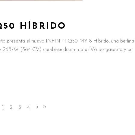
Q50 HÍBRIDO
a presenta el nuevo INFINITI Q50 MY18 Híbrido, una berlina
o de 268kW (364 CV) combinando un motor V6 de gasolina y un
1
2
3
4