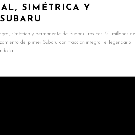
AL, SIMÉTRICA Y
SUBARU
tegral, simétrica y permanente de Subaru Tras casi 20 millones d
amiento del primer Subaru con tracción integral, el legendario
ndo la