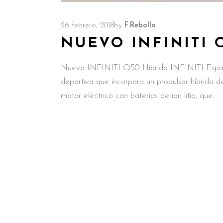
26 febrero, 2018
by
F.Rebollo
NUEVO INFINITI 
Nuevo INFINITI Q50 Híbrido INFINITI Españ
deportiva que incorpora un propulsor híbrid
motor eléctrico con baterías de ion litio, que