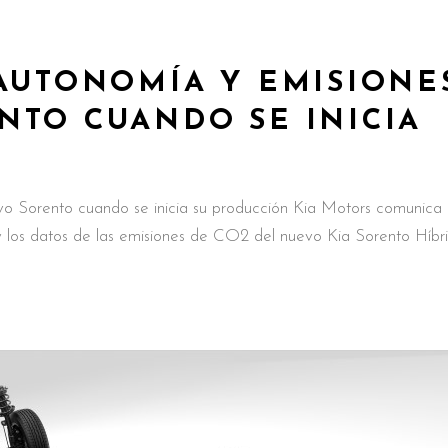
 AUTONOMÍA Y EMISIONE
NTO CUANDO SE INICIA
vo Sorento cuando se inicia su producción Kia Motors comunica
y los datos de las emisiones de CO2 del nuevo Kia Sorento Híbr