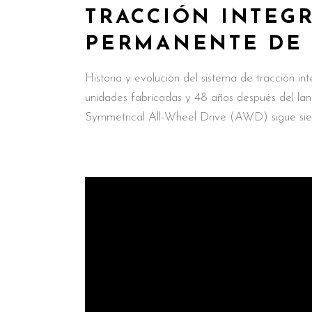
TRACCIÓN INTEGR
PERMANENTE DE 
Historia y evolución del sistema de tracción in
unidades fabricadas y 48 años después del lanz
Symmetrical All-Wheel Drive (AWD) sigue sie