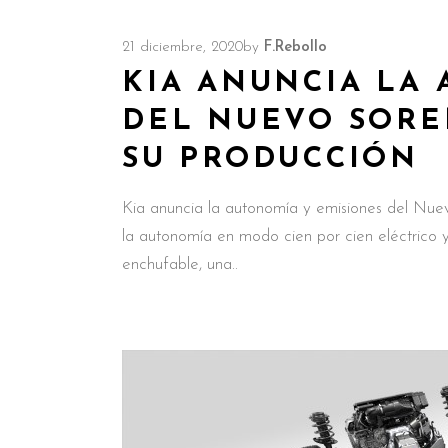
21 diciembre, 2020
by
F.Rebollo
KIA ANUNCIA LA
DEL NUEVO SORE
SU PRODUCCIÓN
Kia anuncia la autonomía y emisiones del Nue
la autonomía en modo cien por cien eléctrico 
enchufable, una