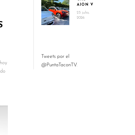
AION V
23 julio,
2026
S
Tweets por el
 hoy
@PuntaTaconTV.
ido