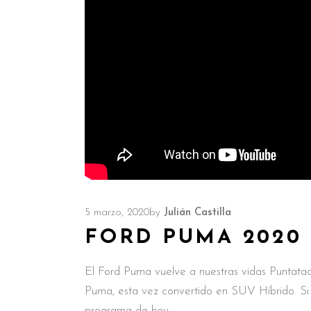
5 marzo, 2020
by
Julián Castilla
FORD PUMA 2020
El Ford Puma vuelve a nuestras vidas Puntatac
Puma, esta vez convertido en SUV Híbrido. Si q
programa de hoy,