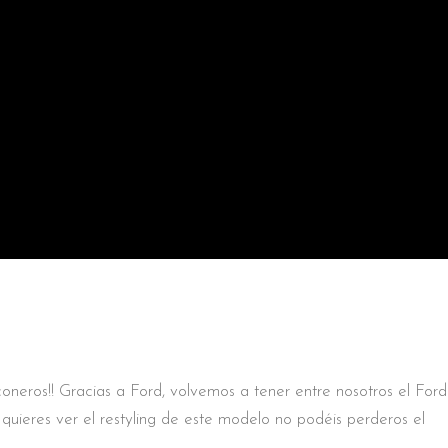
oneros!! Gracias a Ford, volvemos a tener entre nosotros el Ford
uieres ver el restyling de este modelo no podéis perderos el