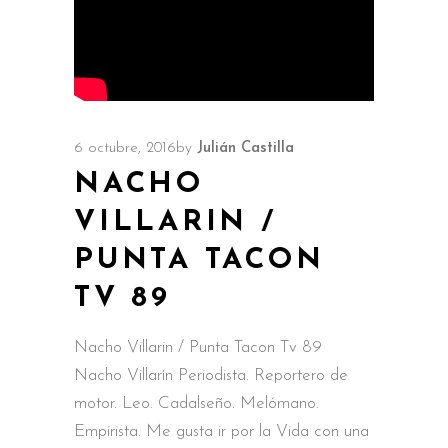
6 octubre, 2016
by
Julián Castilla
NACHO
VILLARIN /
PUNTA TACON
TV 89
Nacho Villarin / Punta Tacon Tv 89
Nacho Villarín Periodista. Reportero de
motor. Leo. Cadalseño. Melómano.
Empirista. Me gusta ir por la Vida con una