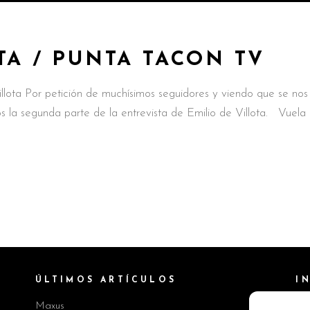
TA / PUNTA TACON TV
illota Por petición de muchísimos seguidores y viendo que se nos
s la segunda parte de la entrevista de Emilio de Villota. Vuela
ÚLTIMOS ARTÍCULOS
I
Maxus
Pol