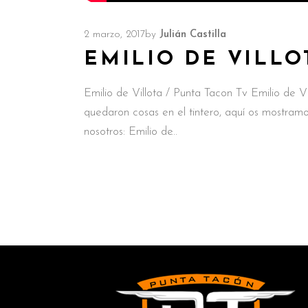
2 marzo, 2017
by
Julián Castilla
EMILIO DE VILLO
Emilio de Villota / Punta Tacon Tv Emilio de V
quedaron cosas en el tintero, aquí os mostramo
nosotros: Emilio de