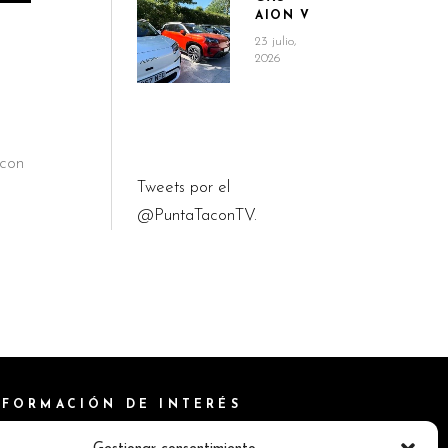
AION V
23 julio,
2026
 con
Tweets por el
@PuntaTaconTV.
NFORMACIÓN DE INTERÉS
ítica de Cookies