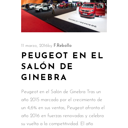
11 marzo, 2016
by
F.Rebollo
PEUGEOT EN EL
SALÓN DE
GINEBRA
Peugeot en el Salón de Ginebra Tras un
año 2015 marcado por el crecimiento de
un 4,6% en sus ventas, Peugeot afronta el
año 2016 en fuerzas renovadas y celebra
su vuelta a la competitividad. El año